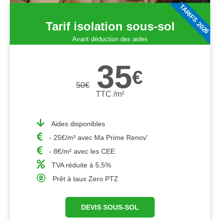
TARIFS 2026
Tarif isolation sous-sol
Avant déduction des aides
35
€
50
€
TTC /m²
Aides disponibles
- 25€/m² avec Ma Prime Renov'
- 8€/m² avec les CEE
TVA réduite à 5,5%
Prêt à taux Zero PTZ
DEVIS SOUS-SOL