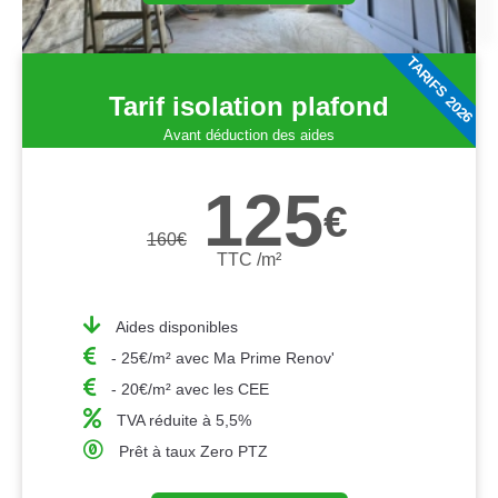
TARIFS 2026
Tarif isolation plafond
Avant déduction des aides
125
€
160
€
TTC /m²
Aides disponibles
- 25€/m² avec Ma Prime Renov'
- 20€/m² avec les CEE
TVA réduite à 5,5%
Prêt à taux Zero PTZ