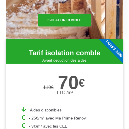
ISOLATION COMBLE
TARIFS 2026
Tarif isolation comble
Avant déduction des aides
70
€
110
€
TTC /m²
Aides disponibles
- 25€/m² avec Ma Prime Renov'
- 9€/m² avec les CEE