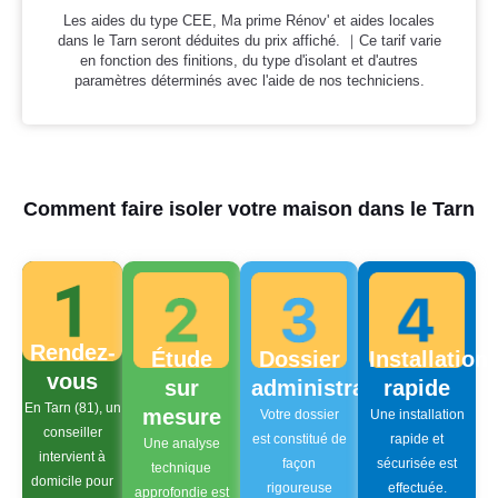
Les aides du type CEE, Ma prime Rénov' et aides locales
dans le Tarn seront déduites du prix affiché. ｜Ce tarif varie
en fonction des finitions, du type d'isolant et d'autres
paramètres déterminés avec l'aide de nos techniciens.
Comment faire isoler votre maison dans le Tarn
Rendez-
Étude
Dossier
Installation
vous
sur
administratif
rapide
En Tarn (81), un
mesure
Votre dossier
Une installation
conseiller
est constitué de
rapide et
Une analyse
intervient à
façon
sécurisée est
technique
domicile pour
rigoureuse
effectuée.
approfondie est