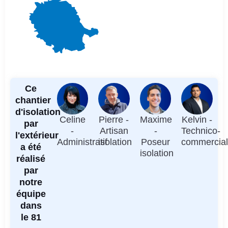
Ce
chantier
d'isolation
Celine
Pierre -
Maxime
Kelvin -
par
-
Artisan
-
Technico-
l'extérieur
Administratif
isolation
Poseur
commercia
a été
isolation
réalisé
par
notre
équipe
dans
le 81