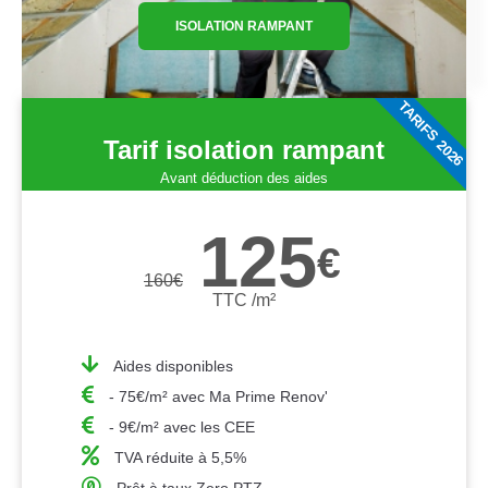
ISOLATION RAMPANT
TARIFS 2026
Tarif isolation rampant
Avant déduction des aides
125
€
160
€
TTC /m²
Aides disponibles
- 75€/m² avec Ma Prime Renov'
- 9€/m² avec les CEE
TVA réduite à 5,5%