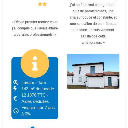
j’ai noté un vrai changement :
plus de parois froides, une
chaleur douce et constante, et
« Dès le premier rendez-vous,
une sensation de bien-être au
j’ai compris que j’avais affaire
quotidien. Je suis vraiment
à de vrais professionnels. »
satisfait de cette
amélioration. »
Lavaur - Tarn
143 m² de façade
12 137€ TTC -
Aides déduites
Financé sur 7 ans
à 0%