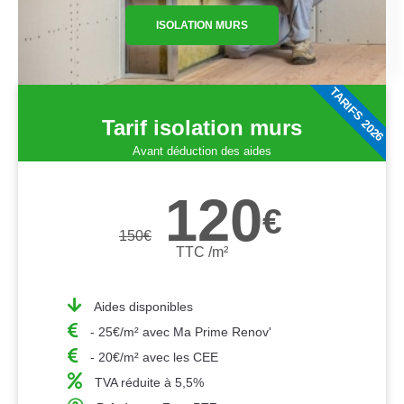
ISOLATION MURS
TARIFS 2026
Tarif isolation murs
Avant déduction des aides
120
€
150
€
TTC /m²
Aides disponibles
- 25€/m² avec Ma Prime Renov'
- 20€/m² avec les CEE
TVA réduite à 5,5%